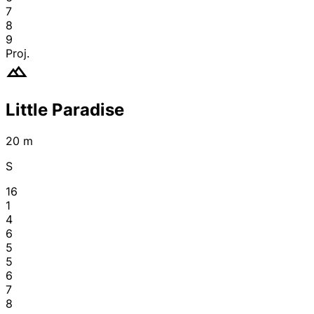
7
8
9
Proj.
Little Paradise
20 m
S
16
1
4
6
5
5
6
7
8