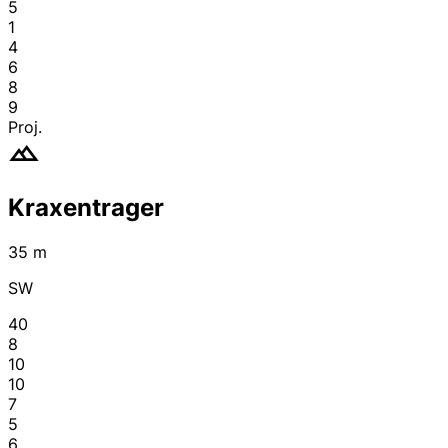
5
1
4
6
8
9
Proj.
Kraxentrager
35 m
SW
40
8
10
10
7
5
6