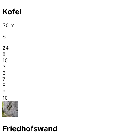
Kofel
30 m
S
24
8
10
3
3
7
8
9
10
Friedhofswand