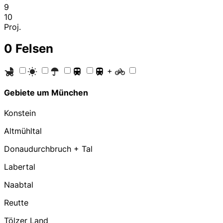
9
10
Proj.
0
Felsen
+
Gebiete um München
Konstein
Altmühltal
Donaudurchbruch + Tal
Labertal
Naabtal
Reutte
Tölzer Land