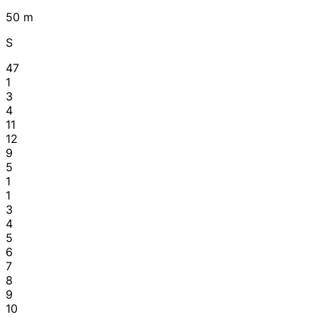
50 m
S
47
1
3
4
11
12
9
5
1
1
3
4
5
6
7
8
9
10