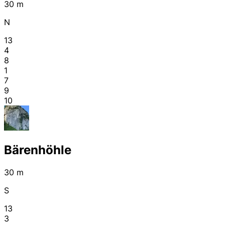
30 m
N
13
4
8
1
7
9
10
Bärenhöhle
30 m
S
13
3